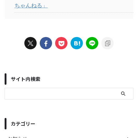
ちゃんねる」
サイト内検索
カテゴリー