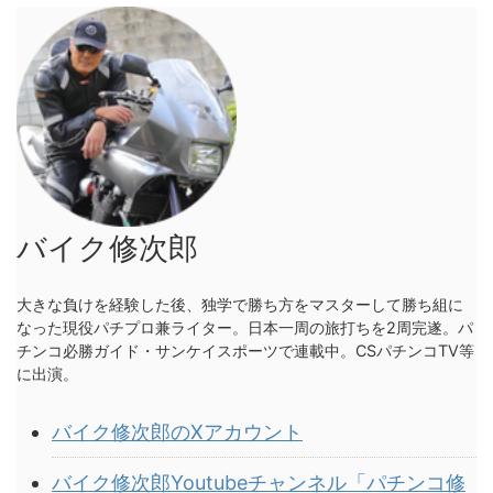
バイク修次郎
大きな負けを経験した後、独学で勝ち方をマスターして勝ち組に
なった現役パチプロ兼ライター。日本一周の旅打ちを2周完遂。パ
チンコ必勝ガイド・サンケイスポーツで連載中。CSパチンコTV等
に出演。
バイク修次郎のXアカウント
バイク修次郎Youtubeチャンネル「パチンコ修