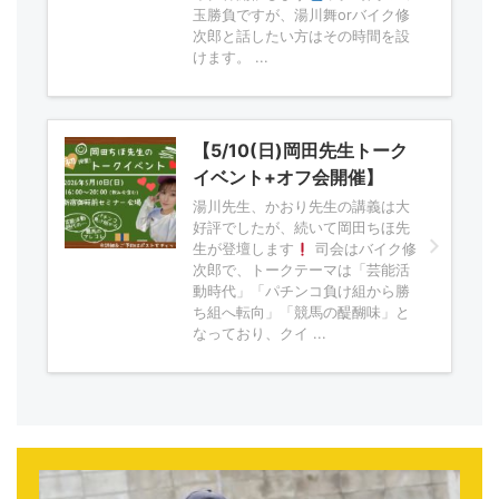
玉勝負ですが、湯川舞orバイク修
次郎と話したい方はその時間を設
けます。 ...
【5/10(日)岡田先生トーク
イベント+オフ会開催】
湯川先生、かおり先生の講義は大
好評でしたが、続いて岡田ちほ先
生が登壇します
司会はバイク修
次郎で、トークテーマは「芸能活
動時代」「パチンコ負け組から勝
ち組へ転向」「競馬の醍醐味」と
なっており、クイ ...